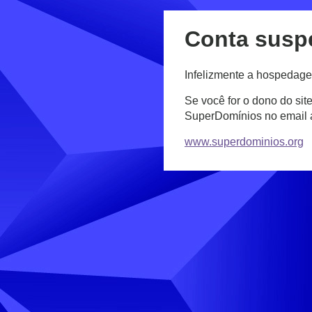
Conta susp
Infelizmente a hospedage
Se você for o dono do sit
SuperDomínios no email
www.superdominios.org