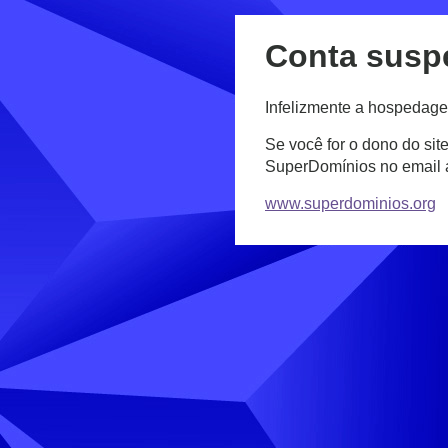
Conta susp
Infelizmente a hospedage
Se você for o dono do sit
SuperDomínios no email
www.superdominios.org