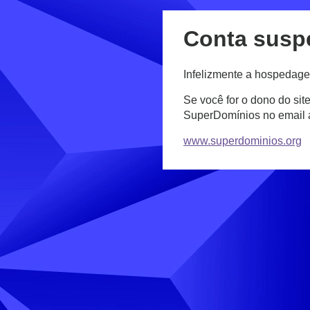
Conta susp
Infelizmente a hospedage
Se você for o dono do sit
SuperDomínios no email
www.superdominios.org