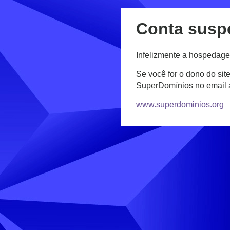
Conta susp
Infelizmente a hospedage
Se você for o dono do sit
SuperDomínios no email
www.superdominios.org