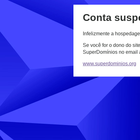
Conta susp
Infelizmente a hospedage
Se você for o dono do sit
SuperDomínios no email
www.superdominios.org