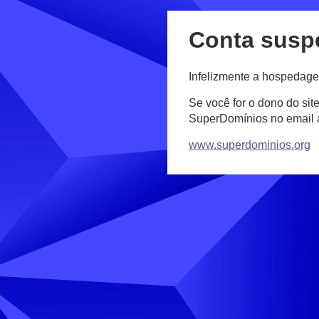
Conta susp
Infelizmente a hospedage
Se você for o dono do sit
SuperDomínios no email
www.superdominios.org