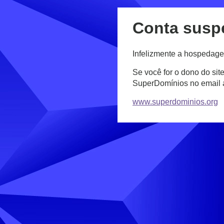
Conta susp
Infelizmente a hospedage
Se você for o dono do sit
SuperDomínios no email
www.superdominios.org