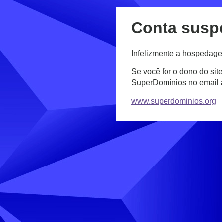
Conta susp
Infelizmente a hospedage
Se você for o dono do sit
SuperDomínios no email
www.superdominios.org