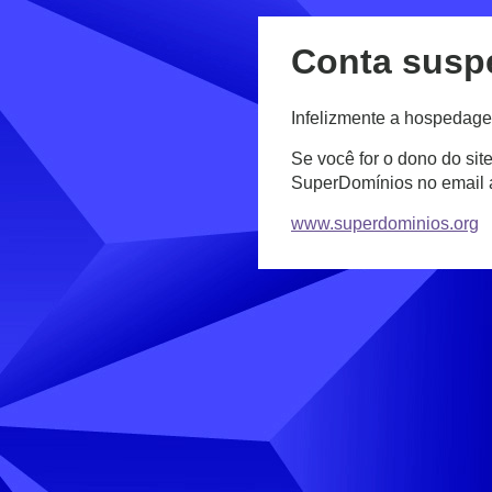
Conta susp
Infelizmente a hospedage
Se você for o dono do sit
SuperDomínios no email
www.superdominios.org