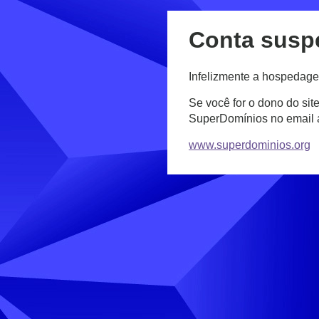
Conta susp
Infelizmente a hospedage
Se você for o dono do sit
SuperDomínios no email
www.superdominios.org