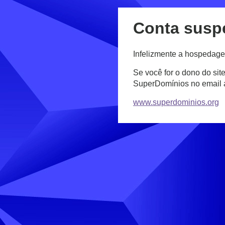
Conta susp
Infelizmente a hospedage
Se você for o dono do sit
SuperDomínios no email
www.superdominios.org