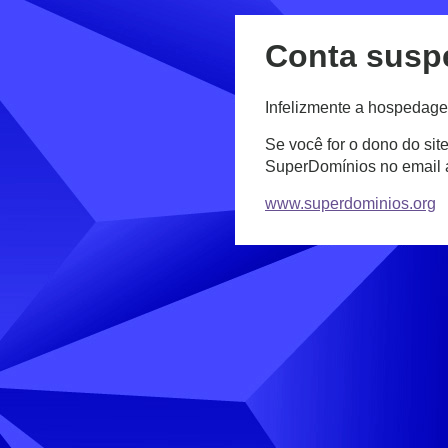
Conta susp
Infelizmente a hospedage
Se você for o dono do sit
SuperDomínios no email
www.superdominios.org